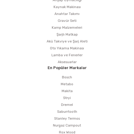
Ahşap Oymacılığı
Kaynak Makinası
Anahtar Takımı
Gravür Seti
Kamp Malzemeleri
Şarjlı Matkap
Akü Takviye ve Şarj Aleti
Oto Yıkama Makinası
Lamba ve Fenerler
Aksesuarlar
En Popüler Markalar
Bosch
Metabo
Makita
Stryi
Dremel
Saburrtooth
Stanley Termos
Nurgaz Campout
Rox Wood