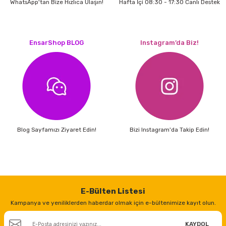
WhatsApp'tan Bize Hızlıca Ulaşın!
Hafta İçi 08:30 - 17:30 Canlı Destek
ri
inası
EnsarShop BLOG
Instagram’da Biz!
sı Tabanı
ancası
sı
Blog Sayfamızı Ziyaret Edin!
Bizi Instagram'da Takip Edin!
lı-Zemin Yıkama
E-Bülten Listesi
i
Kampanya ve yeniliklerden haberdar olmak için e-bültenimize kayıt olun.
KAYDOL