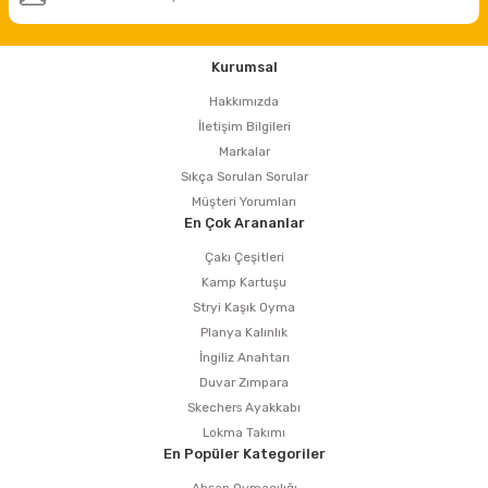
estere
a
Kurumsal
Hakkımızda
nası
İletişim Bilgileri
Markalar
ı
Sıkça Sorulan Sorular
Müşteri Yorumları
En Çok Arananlar
Çakı Çeşitleri
Çakma Makinası
Kamp Kartuşu
Stryi Kaşık Oyma
sı
Planya Kalınlık
İngiliz Anahtarı
Duvar Zımpara
Skechers Ayakkabı
Lokma Takımı
En Popüler Kategoriler