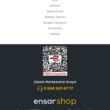
Stryi
estere
Dremel
Saburrtooth
a
Stanley Termos
Nurgaz Campout
nası
Rox Wood
İzeltaş
ı
Çakma Makinası
sı
Çözüm Merkezimizi Arayın
0 264 241 67 17