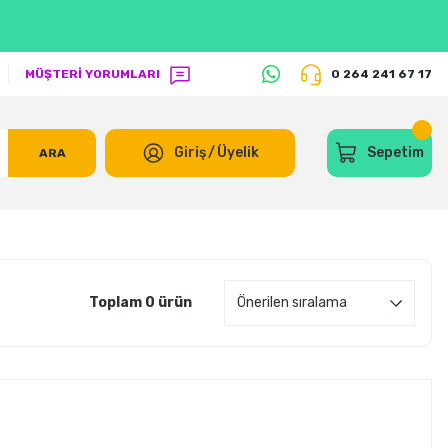
MÜŞTERİ YORUMLARI
0 264 241 67 17
Giriş
/
Üyelik
Sepetim
ARA
Toplam 0 ürün