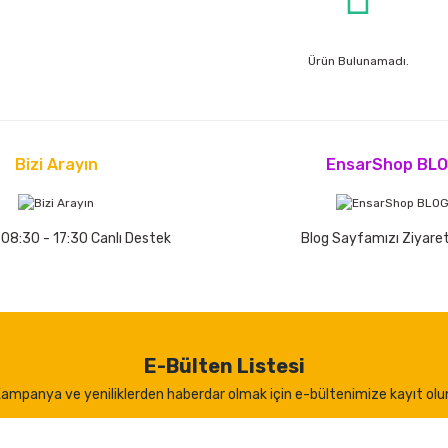
Ürün Bulunamadı.
Bizi Arayın
EnsarShop BL
 08:30 - 17:30 Canlı Destek
Blog Sayfamızı Ziyaret
E-Bülten Listesi
ampanya ve yeniliklerden haberdar olmak için e-bültenimize kayıt olu