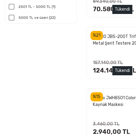
89.340,00 TL
2501 TL - 5000 TL (1)
70.580,00 TL
Tükendi
5000 TL ve üzeri (22)
%21
JETCO JBS-200T Tri
Metal Şerit Testere 
157.140,00 TL
124.145,00 T
Tükendi
%15
Jetco JWH8501 Color
Kaynak Maskesi
3.460,00 TL
2.940,00 TL