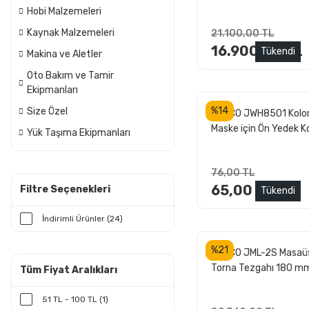
Hobi Malzemeleri
Kaynak Malzemeleri
21.100,00 TL
16.900,00 TL
Tükendi
Makina ve Aletler
Oto Bakım ve Tamir
Ekipmanları
%14
Size Özel
JETCO JWH8501 Kolo
Maske için Ön Yedek 
Yük Taşıma Ekipmanları
Camı
76,00 TL
65,00 TL
Filtre Seçenekleri
Tükendi
İndirimli Ürünler (24)
%21
JETCO JML-2S Masaü
Torna Tezgahı 180 m
Tüm Fiyat Aralıkları
51 TL - 100 TL (1)