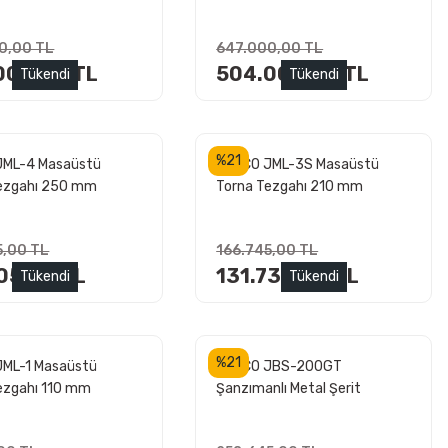
)
W1000P)
0,00 TL
647.000,00 TL
000,00 TL
504.000,00 TL
Tükendi
Tükendi
%21
JML-4 Masaüstü
JETCO JML-3S Masaüstü
ezgahı 250 mm
Torna Tezgahı 210 mm
5,00 TL
166.745,00 TL
705,00 TL
131.730,00 TL
Tükendi
Tükendi
%21
ML-1 Masaüstü
JETCO JBS-200GT
ezgahı 110 mm
Şanzımanlı Metal Şerit
Testere 200 mm