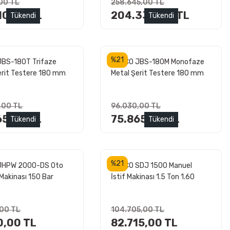
,00 TL
258.645,00 TL
10,00 TL
204.330,00 TL
Tükendi
Tükendi
%21
BS-180T Trifaze
JETCO JBS-180M Monofaze
erit Testere 180 mm
Metal Şerit Testere 180 mm
,00 TL
96.030,00 TL
65,00 TL
75.865,00 TL
Tükendi
Tükendi
%21
JHPW 2000-DS Oto
JETCO SDJ 1500 Manuel
Makinası 150 Bar
İstif Makinası 1.5 Ton 1.60
Metre
,00 TL
104.705,00 TL
0,00 TL
82.715,00 TL