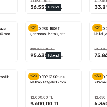
71.590,00 TL
41.615
56.555,00 TL
33.2
Tükendi
%21
%21
faze
JETCO JBS-180GT
JETCO J
200 mm
Şanzımanlı Metal Şerit
Metal Ş
Testere 180 mm
121.060,00 TL
96.030
L
95.635,00 TL
75.8
Tükendi
%20
%50
matik
JETCO JDP 13 Sütunlu
JETCO 
Matkap Tezgahı 13 mm
Yıkama 
12.000,00 TL
12.650
9.600,00 TL
6.35