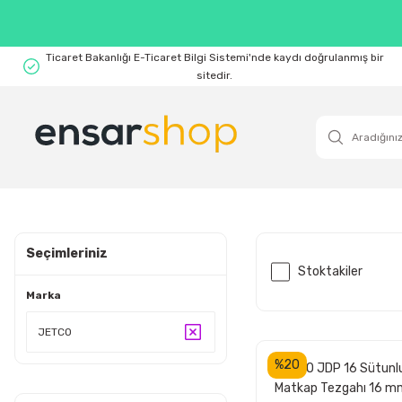
Ticaret Bakanlığı E-Ticaret Bilgi Sistemi'nde kaydı doğrulanmış bir
sitedir.
Seçimleriniz
Stoktakiler
Marka
JETCO
%20
JETCO JDP 16 Sütunl
Matkap Tezgahı 16 m