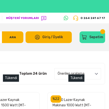
MÜŞTERİ YORUMLARI
0 264 241 67 17
Giriş
/
Üyelik
Sepetim
ARA
Toplam 24 ürün
Tükendi
Tükendi
%22
azer Kaynak
JETCO Lazer Kaynak
ı 1500 Watt (MT-
Makinası 1000 Watt (MT-