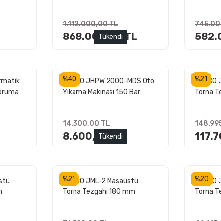
W2000P)
W1500P
1.112.000,00 TL
745.00
868.000,00 TL
582.
Tükendi
%40
%21
rmatik
JETCO JHPW 2000-MDS Oto
JETCO 
Koruma
Yıkama Makinası 150 Bar
Torna T
14.300,00 TL
148.99
8.600,00 TL
117.
Tükendi
%21
%20
stü
JETCO JML-2 Masaüstü
JETCO J
m
Torna Tezgahı 180 mm
Torna T