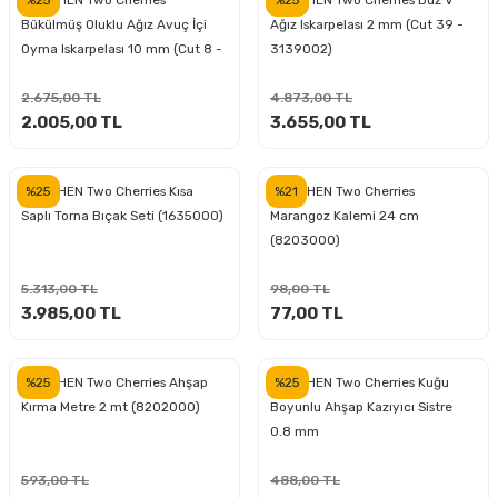
KIRSCHEN Two Cherries
KIRSCHEN Two Cherries Düz V
Bükülmüş Oluklu Ağız Avuç İçi
Ağız Iskarpelası 2 mm (Cut 39 -
Oyma Iskarpelası 10 mm (Cut 8 -
3139002)
ri
inası
5617010)
2.675,00 TL
4.873,00 TL
sı Tabanı
2.005,00 TL
3.655,00 TL
ancası
%25
%21
KIRSCHEN Two Cherries Kısa
KIRSCHEN Two Cherries
Saplı Torna Bıçak Seti (1635000)
Marangoz Kalemi 24 cm
sı
(8203000)
5.313,00 TL
98,00 TL
3.985,00 TL
77,00 TL
lı-Zemin Yıkama
%25
%25
KIRSCHEN Two Cherries Ahşap
KIRSCHEN Two Cherries Kuğu
Kırma Metre 2 mt (8202000)
Boyunlu Ahşap Kazıyıcı Sistre
0.8 mm
i
593,00 TL
488,00 TL