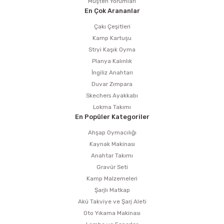
Müşteri Yorumları
En Çok Arananlar
Çakı Çeşitleri
Kamp Kartuşu
Stryi Kaşık Oyma
Planya Kalınlık
İngiliz Anahtarı
Duvar Zımpara
Skechers Ayakkabı
Lokma Takımı
En Popüler Kategoriler
Ahşap Oymacılığı
Kaynak Makinası
Anahtar Takımı
Gravür Seti
Kamp Malzemeleri
Şarjlı Matkap
Akü Takviye ve Şarj Aleti
Oto Yıkama Makinası