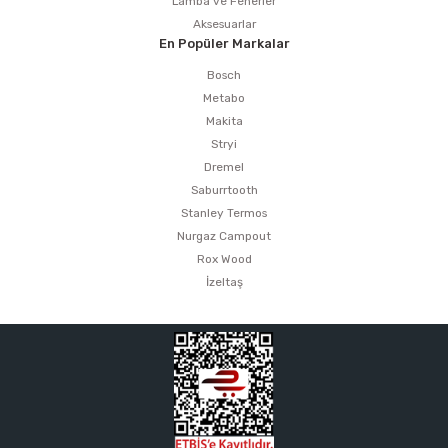
Lamba ve Fenerler
Aksesuarlar
En Popüler Markalar
Bosch
Metabo
Makita
Stryi
Dremel
Saburrtooth
Stanley Termos
Nurgaz Campout
Rox Wood
İzeltaş