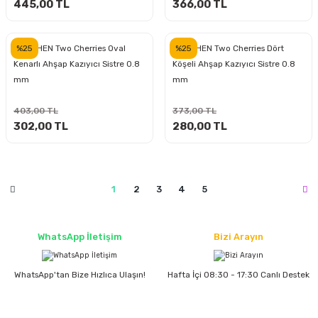
estere
445,00 TL
366,00 TL
a
%25
%25
KIRSCHEN Two Cherries Oval
KIRSCHEN Two Cherries Dört
Kenarlı Ahşap Kazıyıcı Sistre 0.8
Köşeli Ahşap Kazıyıcı Sistre 0.8
nası
mm
mm
ı
403,00 TL
373,00 TL
302,00 TL
280,00 TL
Çakma Makinası
1
2
3
4
5
sı
WhatsApp İletişim
Bizi Arayın
WhatsApp'tan Bize Hızlıca Ulaşın!
Hafta İçi 08:30 - 17:30 Canlı Destek