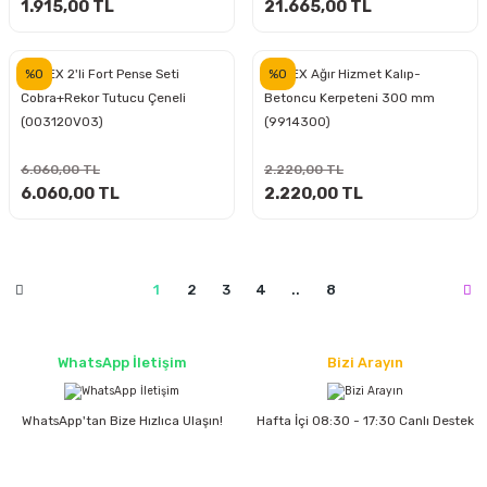
estere
1.915,00 TL
21.665,00 TL
a
%0
%0
KNIPEX 2'li Fort Pense Seti
KNIPEX Ağır Hizmet Kalıp-
Cobra+Rekor Tutucu Çeneli
Betoncu Kerpeteni 300 mm
nası
(003120V03)
(9914300)
ı
6.060,00 TL
2.220,00 TL
6.060,00 TL
2.220,00 TL
Çakma Makinası
1
2
3
4
..
8
sı
WhatsApp İletişim
Bizi Arayın
WhatsApp'tan Bize Hızlıca Ulaşın!
Hafta İçi 08:30 - 17:30 Canlı Destek