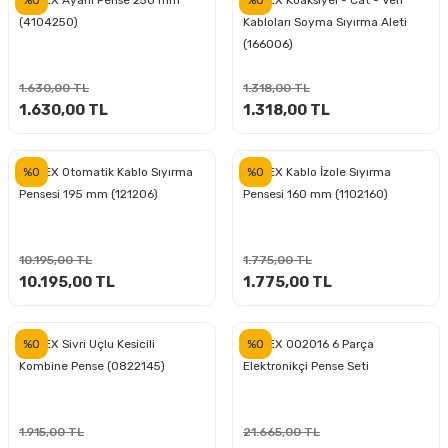
KNIPEX Ayarlı Pense 250 mm
KNIPEX Koaksiyel - Cat - Veri
(4104250)
Kabloları Soyma Sıyırma Aleti
(166006)
ri
inası
1.630,00 TL
1.318,00 TL
sı Tabanı
1.630,00 TL
1.318,00 TL
ancası
%0
%0
KNIPEX Otomatik Kablo Sıyırma
KNIPEX Kablo İzole Sıyırma
Pensesi 195 mm (121206)
Pensesi 160 mm (1102160)
sı
10.195,00 TL
1.775,00 TL
10.195,00 TL
1.775,00 TL
lı-Zemin Yıkama
%0
%0
KNIPEX Sivri Uçlu Kesicili
KNIPEX 002016 6 Parça
Kombine Pense (0822145)
Elektronikçi Pense Seti
i
1.915,00 TL
21.665,00 TL