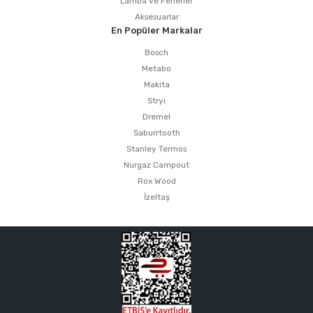
Lamba ve Fenerler
Aksesuarlar
En Popüler Markalar
Bosch
Metabo
Makita
Stryi
Dremel
Saburrtooth
Stanley Termos
Nurgaz Campout
Rox Wood
İzeltaş