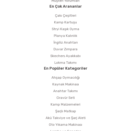
Müşteri Yorumları
En Çok Arananlar
Çakı Çeşitleri
Kamp Kartuşu
Stryi Kaşık Oyma
Planya Kalınlık
İngiliz Anahtarı
Duvar Zımpara
Skechers Ayakkabı
Lokma Takımı
En Popüler Kategoriler
Ahşap Oymacılığı
Kaynak Makinası
Anahtar Takımı
Gravür Seti
Kamp Malzemeleri
Şarjlı Matkap
Akü Takviye ve Şarj Aleti
Oto Yıkama Makinası