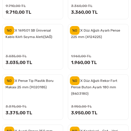
ları
rbün
Marangoz Tezgahları
9.710,00 TL
3.360,00 TL
9.710,00 TL
3.360,00 TL
ra
e
Rende Çeşitleri
%0
%0
KNIPEX 169501 SB Üniversal
KNIPEX Düz Ağızlı Ayarlı Pense
e Mat
p Ucu
a
Taşlama İçin Ahşap Oyma Aparatları
Kablo Kılıfı Soyma Aleti(SAĞ)
225 mm (4124225)
r
ap Ucu
Torna Bıçakları
3.035,00 TL
1.960,00 TL
ski - Kargaburun
arları
3.035,00 TL
1.960,00 TL
i
lmas Panç
%0
%0
KNIPEX Pense Tip Plastik Boru
KNIPEX Düz Ağızlı Rekor Fort
Makası 25 mm (9020185)
Pense Buton Ayarlı 180 mm
estere Ucu
(8603180)
ı
3.375,00 TL
3.950,00 TL
3.375,00 TL
3.950,00 TL
kinası
%0
%0