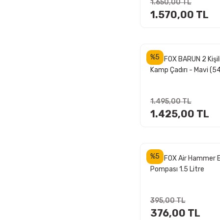
1.650,00 TL
2001 TL - 2500 TL (7)
1.570,00 TL
2501 TL - 5000 TL (13)
5000 TL ve üzeri (5)
%5
MADFOX BARUN 2 Kişil
Kamp Çadırı - Mavi (
1.495,00 TL
1.425,00 TL
%5
MADFOX Air Hammer E
Pompası 1.5 Litre
395,00 TL
376,00 TL