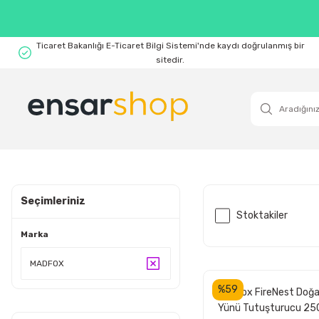
Ticaret Bakanlığı E-Ticaret Bilgi Sistemi'nde kaydı doğrulanmış bir
sitedir.
Seçimleriniz
Stoktakiler
Marka
MADFOX
%59
Madfox FireNest Doğa
Yünü Tutuşturucu 250