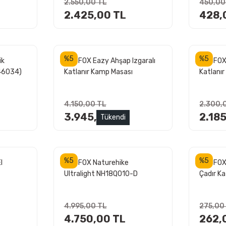
2.550,00 TL
450,00
2.425,00 TL
428,
%5
%5
ik
MADFOX Eazy Ahşap Izgaralı
MADFOX 
546034)
Katlanır Kamp Masası
Katlanır
4.150,00 TL
2.300,
3.945,00 TL
2.18
Tükendi
%5
%5
l
MADFOX Naturehike
MADFOX
Ultralight NH18Q010-D
Çadır Ka
185x130x2.5 cm Mavi Çift
Kişilik Şişme Kamp Matı
4.995,00 TL
275,00
4.750,00 TL
262,