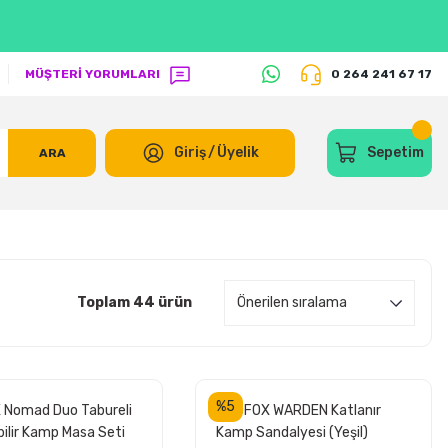
MÜŞTERİ YORUMLARI
0 264 241 67 17
Giriş
/
Üyelik
Sepetim
ARA
Toplam 44 ürün
%5
Nomad Duo Tabureli
MADFOX WARDEN Katlanır
bilir Kamp Masa Seti
Kamp Sandalyesi (Yeşil)