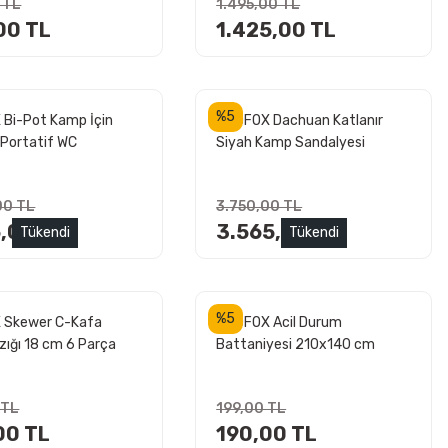
 TL
1.495,00 TL
00 TL
1.425,00 TL
%5
Bi-Pot Kamp İçin
MADFOX Dachuan Katlanır
 Portatif WC
Siyah Kamp Sandalyesi
00 TL
3.750,00 TL
5,00 TL
3.565,00 TL
Tükendi
Tükendi
%5
 Skewer C-Kafa
MADFOX Acil Durum
zığı 18 cm 6 Parça
Battaniyesi 210x140 cm
(Emergency Blanket)
 TL
199,00 TL
00 TL
190,00 TL