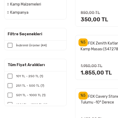
Kamp Malzemeleri
Kampanya
850,00 TL
350,00 TL
Filtre Seçenekleri
%5
MADFOX Zenith Katlan
İndirimli Ürünler (44)
Kamp Masası (547278
Tüm Fiyat Aralıkları
1.950,00 TL
1.855,00 TL
101 TL - 250 TL (1)
251 TL - 500 TL (7)
501 TL - 1000 TL (1)
%5
MADFOX Cavery Ston
Tulumu -10° Derece
1001 TL - 1500 TL (4)
(Antrasit)
1501 TL - 2000 TL (6)