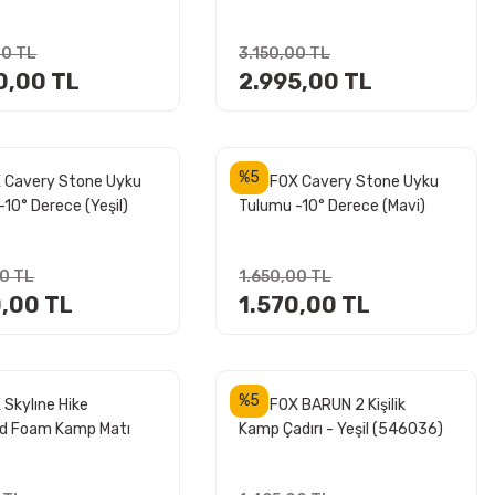
00 TL
3.150,00 TL
0,00 TL
2.995,00 TL
%5
 Cavery Stone Uyku
MADFOX Cavery Stone Uyku
10° Derece (Yeşil)
Tulumu -10° Derece (Mavi)
00 TL
1.650,00 TL
0,00 TL
1.570,00 TL
%5
Skylıne Hike
MADFOX BARUN 2 Kişilik
ed Foam Kamp Matı
Kamp Çadırı - Yeşil (546036)
(Gri)