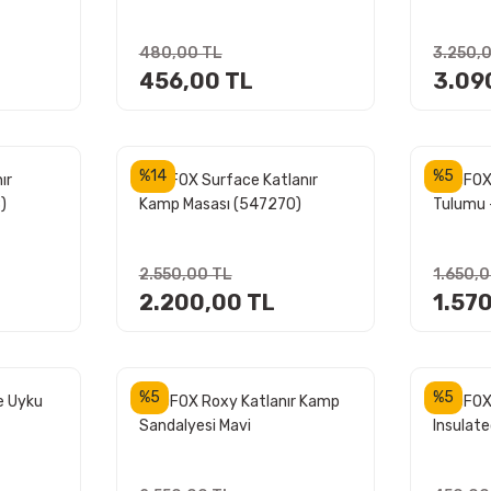
480,00 TL
3.250,
456,00 TL
3.09
%14
%5
ır
MADFOX Surface Katlanır
MADFOX
)
Kamp Masası (547270)
Tulumu -
2.550,00 TL
1.650,
2.200,00 TL
1.57
%5
%5
e Uyku
MADFOX Roxy Katlanır Kamp
MADFOX 
Sandalyesi Mavi
Insulat
XPE-35 