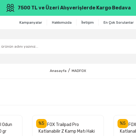
7500 TL ve Üzeri Alışverişlerde Kargo Bedava
Kampanyalar
Hakkımızda
İletişim
En Çok Sorulanlar
Anasayfa
MADFOX
%5
%5
l Odun
MADFOX Trailpad Pro
MADFOX 
 gr
Katlanabilir Z Kamp Matı Haki
Katlana