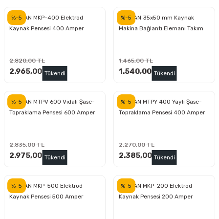
inası
şitleri
Makinası
ünleri
Maşalı Boru Anahtarı
Ahşap Yontma Bıçağı (Carving Knife)
Outdoor T-Shirt
%-5
%-5
MATSAN MKP-400 Elektrod
MATSAN 35x50 mm Kaynak
Kaynak Pensesi 400 Amper
Makina Bağlantı Elemanı Takım
kinası
 & Mastik
ı
inası
Yıldız Anahtar
Balon Zımpara
tleri
a Taşı
akinası
Bileme Ekipmanları
2.820,00 TL
1.465,00 TL
2.965,00 TL
1.540,00 TL
Tükendi
Tükendi
tleri
İçin Keski Murçlar
 Tabancası
Diğer Marangoz Ürünleri
%-5
%-5
MATSAN MTPV 600 Vidalı Şase-
MATSAN MTPY 400 Yaylı Şase-
sı
si
ap Ucu
Japon Testereleri
Topraklama Pensesi 600 Amper
Topraklama Pensesi 400 Amper
ırını
rları
ı
Kaşık ve Kuksa Oyma Aletleri
2.835,00 TL
2.270,00 TL
2.975,00 TL
2.385,00 TL
 Kesici
a
kinası
uarları
Kutu Oymacılığı (Chip Carving)
Tükendi
Tükendi
i
re
Marangoz Çekici ve Ahşap Tokmak
%-5
%-5
MATSAN MKP-500 Elektrod
MATSAN MKP-200 Elektrod
Kaynak Pensesi 500 Amper
Kaynak Pensesi 200 Amper
leri
inası Bıçakları
inası
Marangoz Ölçü Aletleri