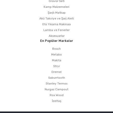
Gravür Seti
Kamp Malzemeleri
Şarjlı Matkap
Akü Takviye ve Şarj Aleti
Oto Yıkama Makinası
Lamba ve Fenerler
Aksesuarlar
En Popüler Markalar
Bosch
Metabo
Makita
Stryi
Dremel
Saburrtooth
Stanley Termos
Nurgaz Campout
Rox Wood
İzeltaş