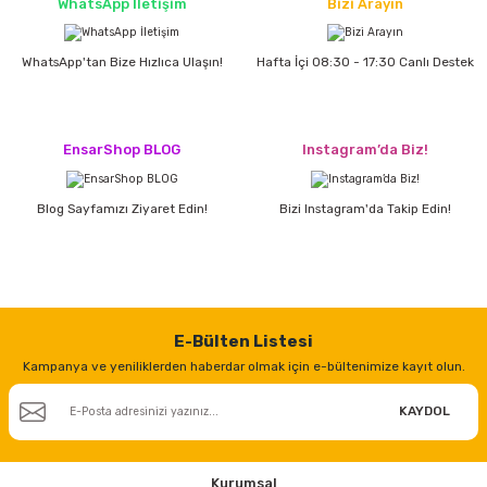
WhatsApp İletişim
Bizi Arayın
WhatsApp'tan Bize Hızlıca Ulaşın!
Hafta İçi 08:30 - 17:30 Canlı Destek
ri
inası
sı Tabanı
EnsarShop BLOG
Instagram’da Biz!
ancası
Blog Sayfamızı Ziyaret Edin!
Bizi Instagram'da Takip Edin!
sı
lı-Zemin Yıkama
E-Bülten Listesi
Kampanya ve yeniliklerden haberdar olmak için e-bültenimize kayıt olun.
KAYDOL
i
Kurumsal