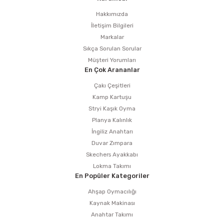
estere
Hakkımızda
İletişim Bilgileri
a
Markalar
Sıkça Sorulan Sorular
nası
Müşteri Yorumları
En Çok Arananlar
ı
Çakı Çeşitleri
Kamp Kartuşu
Stryi Kaşık Oyma
Planya Kalınlık
Çakma Makinası
İngiliz Anahtarı
Duvar Zımpara
sı
Skechers Ayakkabı
Lokma Takımı
En Popüler Kategoriler
Ahşap Oymacılığı
Kaynak Makinası
Anahtar Takımı