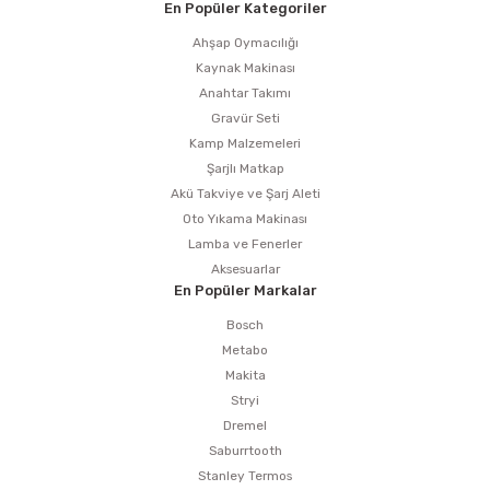
estere
En Popüler Kategoriler
Ahşap Oymacılığı
a
Kaynak Makinası
Anahtar Takımı
nası
Gravür Seti
Kamp Malzemeleri
ı
Şarjlı Matkap
Akü Takviye ve Şarj Aleti
Oto Yıkama Makinası
Lamba ve Fenerler
Aksesuarlar
Çakma Makinası
En Popüler Markalar
sı
Bosch
Metabo
Makita
Stryi
Dremel
Saburrtooth
Stanley Termos