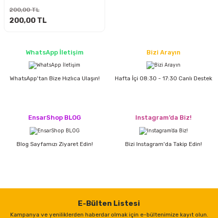
ları
rbün
Marangoz Tezgahları
200,00 TL
200,00 TL
ra
e
Rende Çeşitleri
WhatsApp İletişim
Bizi Arayın
e Mat
p Ucu
a
Taşlama İçin Ahşap Oyma Aparatları
WhatsApp'tan Bize Hızlıca Ulaşın!
Hafta İçi 08:30 - 17:30 Canlı Destek
r
ap Ucu
Torna Bıçakları
ski - Kargaburun
arları
EnsarShop BLOG
Instagram’da Biz!
i
lmas Panç
Blog Sayfamızı Ziyaret Edin!
Bizi Instagram'da Takip Edin!
estere Ucu
ı
kinası
E-Bülten Listesi
Kampanya ve yeniliklerden haberdar olmak için e-bültenimize kayıt olun.