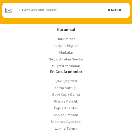
KAYDOL
ri
inası
Kurumsal
sı Tabanı
Hakkımızda
İletişim Bilgileri
ancası
Markalar
Sıkça Sorulan Sorular
sı
Müşteri Yorumları
En Çok Arananlar
Çakı Çeşitleri
Kamp Kartuşu
lı-Zemin Yıkama
Stryi Kaşık Oyma
Planya Kalınlık
İngiliz Anahtarı
Duvar Zımpara
i
Skechers Ayakkabı
Lokma Takımı