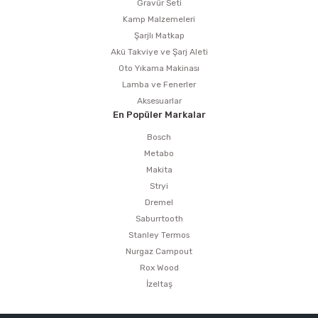
Gravür Seti
Kamp Malzemeleri
Şarjlı Matkap
Akü Takviye ve Şarj Aleti
Oto Yıkama Makinası
Lamba ve Fenerler
Aksesuarlar
En Popüler Markalar
Bosch
Metabo
Makita
Stryi
Dremel
Saburrtooth
Stanley Termos
Nurgaz Campout
Rox Wood
İzeltaş