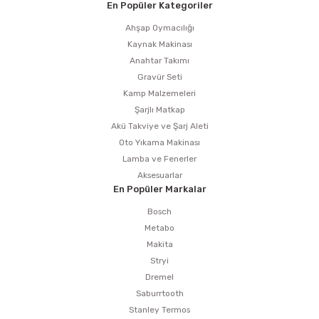
estere
En Popüler Kategoriler
Ahşap Oymacılığı
a
Kaynak Makinası
Anahtar Takımı
nası
Gravür Seti
Kamp Malzemeleri
ı
Şarjlı Matkap
Akü Takviye ve Şarj Aleti
Oto Yıkama Makinası
Lamba ve Fenerler
Aksesuarlar
Çakma Makinası
En Popüler Markalar
sı
Bosch
Metabo
Makita
Stryi
Dremel
Saburrtooth
Stanley Termos