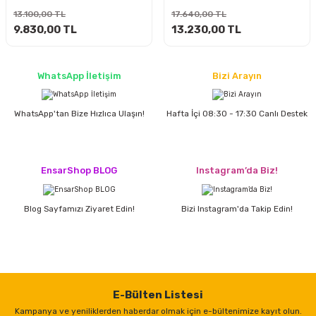
ları
rbün
Marangoz Tezgahları
13.100,00 TL
17.640,00 TL
9.830,00 TL
13.230,00 TL
ra
e
Rende Çeşitleri
WhatsApp İletişim
Bizi Arayın
e Mat
p Ucu
a
Taşlama İçin Ahşap Oyma Aparatları
WhatsApp'tan Bize Hızlıca Ulaşın!
Hafta İçi 08:30 - 17:30 Canlı Destek
r
ap Ucu
Torna Bıçakları
ski - Kargaburun
arları
EnsarShop BLOG
Instagram’da Biz!
i
lmas Panç
Blog Sayfamızı Ziyaret Edin!
Bizi Instagram'da Takip Edin!
estere Ucu
ı
kinası
E-Bülten Listesi
Kampanya ve yeniliklerden haberdar olmak için e-bültenimize kayıt olun.