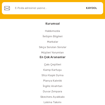
KAYDOL
ri
inası
Kurumsal
sı Tabanı
Hakkımızda
İletişim Bilgileri
ancası
Markalar
Sıkça Sorulan Sorular
sı
Müşteri Yorumları
En Çok Arananlar
Çakı Çeşitleri
Kamp Kartuşu
lı-Zemin Yıkama
Stryi Kaşık Oyma
Planya Kalınlık
İngiliz Anahtarı
Duvar Zımpara
i
Skechers Ayakkabı
Lokma Takımı