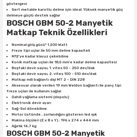
göstergesi
ları
rbün
Marangoz Tezgahları
Sert metalde karotlu delme için ideal: Yüksek manyetik güç
delmeye güçlü destek sağlar
ra
e
Rende Çeşitleri
BOSCH GBM 50-2 Manyetik
Matkap Teknik Özellikleri
e Mat
p Ucu
a
Taşlama İçin Ahşap Oyma Aparatları
Nominal giriş gücü* 1.200 Watt
r
ap Ucu
Torna Bıçakları
Freze tipi uçlar ile 50 mm delme kapasiteli
M12'ye kadar klavuz çekebilme
Konik matkap uçları ile 18,5 mm'e kadar delme kapasitesi
ski - Kargaburun
arları
Boştaki devir sayısı, 1. vites 50 – 250 dev/dak
Boştaki devir sayısı, 2. vites 100 – 510 dev/dak
Matkap mili bağlantı dişi MT 2 – DIN 228
i
lmas Panç
Aksesuar olarak verilen 19 mm Weldon bağlantı ile panç tipi
freze uçları ile kullanım sağlar
estere Ucu
Dahili yağlama sistemi (depolu)
Elektronik devir ayarı
Sağ-Sol dönebilme
ı
Motor üstünde , zorlandığını gösteren led ışık
Makina ölçüleri (E x B x Y) : 196 x 274 x 444 mm
kinası
Ağırlık 14,7 kg
BOSCH GBM 50-2 Manyetik