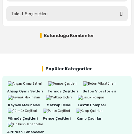
estere
Taksit Seçenekleri
a
Bu ürüne ilk yorumu siz yapın!
nası
Bulunduğu Kombinler
Yorum Yaz
ı
%35
NEXON Manyetik Matkap Ucu Uzun 37 mm
Popüler Kategoriler
Çakma Makinası
3.450,00 TL
2.240,00 TL
sı
Ahşap Oyma Setleri
Termos Çeşitleri
Beton Vibratörleri
Kaynak Makinaları
Matkap Uçları
Lastik Pompası
Pürmüz Çeşitleri
Pense Çeşitleri
Kamp Çadırları
AirBrush Tabancalar