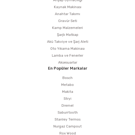
Ahşap Oymacılığı
Kaynak Makinası
Anahtar Takımı
Gravür Seti
Kamp Malzemeleri
Şarjlı Matkap
Akü Takviye ve Şarj Aleti
Oto Yıkama Makinası
Lamba ve Fenerler
Aksesuarlar
En Popüler Markalar
Bosch
Metabo
Makita
Stryi
Dremel
Saburrtooth
Stanley Termos
Nurgaz Campout
Rox Wood