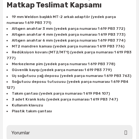
Matkap Teslimat Kapsamı
19 mm Weldon başlıklı MT-2 arkalı adaptör (yedek parça
ri
inası
numarası 1 619 PB3 771)
Altıgen anahtar 3 mm (yedek parça numarası 1 619 PB3 772)
sı Tabanı
Altıgen anahtar 4 mm (yedek parça numarası 1 619 PB3 773)
Altıgen anahtar 6 mm (yedek parça numarası 1 619 PB3 774)
MT2 mandren kaması (yedek parça numarası 1 619 PB3 776)
ancası
Redüksiyon kovanı (MT2/MT1) (yedek parça numarası 1 619 PB3
777)
sı
Merkezleme pim (yedek parça numarası 1 619 PB3 778)
Güvenlik kayışı (yedek parça numarası 1 619 PB3 779)
Uç soğutucu yağ deposu (yedek parça numarası 1 619 PB3 763)
Soğutucu deposu tutucusu (yedek parça numarası 1 619 PB4
127)
Takım çantası (yedek parça numarası 1 619 PB4 107)
lı-Zemin Yıkama
3 adet Krank kolu (yedek parça numarası 1 619 PB3 747)
Kullanım klavuzu
Plastik takım çantası
i
Yorumlar