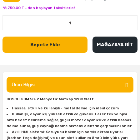
inası
şitleri
Makinası
ünleri
Maşalı Boru Anahtarı
Ahşap Yontma Bıçağı (Carving Knife)
Outdoor T-Shirt
*8.750,00 TL den başlayan taksitlerle!
kinası
 & Mastik
ı
inası
Yıldız Anahtar
Balon Zımpara
tleri
a Taşı
akinası
Bileme Ekipmanları
Sepete Ekle
MAĞAZAYA GİT
tleri
İçin Keski Murçlar
 Tabancası
Diğer Marangoz Ürünleri
sı
si
ap Ucu
Japon Testereleri
ırını
rları
ı
Kaşık ve Kuksa Oyma Aletleri
Ürün Bilgisi
 Kesici
a
kinası
uarları
BOSCH GBM 50-2 Manyetik Matkap 1200 Watt
Kutu Oymacılığı (Chip Carving)
Hassas, etkili ve kullanışlı - metal delme için ideal çözüm
Kullanışlı, dayanıklı, yüksek etkili ve güvenli: Lazer teknolojisi
i
re
Marangoz Çekici ve Ahşap Tokmak
hızlı hedef belirleme sağlar, güçlü motor dayanıklı ve etkili hassas
delme sunar, güç kaynağı kesme sistemi elektrik çarpmasını önler
leri
inası Bıçakları
inası
Marangoz Ölçü Aletleri
Akıllı HMI sistemi: Koruyucu bakım için servis ekranı uyarısı
(karbon fırça değişimi) ve uzun alet kullanım ömrü için yük uyarı