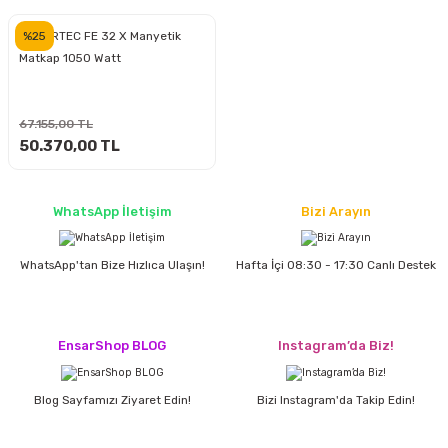
inası
şitleri
Makinası
ünleri
Maşalı Boru Anahtarı
Ahşap Yontma Bıçağı (Carving Knife)
Outdoor T-Shirt
%25
POWERTEC FE 32 X Manyetik
Matkap 1050 Watt
kinası
 & Mastik
ı
inası
Yıldız Anahtar
Balon Zımpara
tleri
a Taşı
akinası
Bileme Ekipmanları
67.155,00 TL
50.370,00 TL
tleri
İçin Keski Murçlar
 Tabancası
Diğer Marangoz Ürünleri
WhatsApp İletişim
Bizi Arayın
sı
si
ap Ucu
Japon Testereleri
WhatsApp'tan Bize Hızlıca Ulaşın!
Hafta İçi 08:30 - 17:30 Canlı Destek
ırını
rları
ı
Kaşık ve Kuksa Oyma Aletleri
 Kesici
a
kinası
uarları
Kutu Oymacılığı (Chip Carving)
EnsarShop BLOG
Instagram’da Biz!
i
re
Marangoz Çekici ve Ahşap Tokmak
Blog Sayfamızı Ziyaret Edin!
Bizi Instagram'da Takip Edin!
leri
inası Bıçakları
inası
Marangoz Ölçü Aletleri