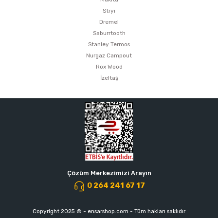
estere
Stryi
Dremel
a
Saburrtooth
Stanley Termos
nası
Nurgaz Campout
Rox Wood
ı
İzeltaş
Çakma Makinası
sı
Çözüm Merkezimizi Arayın
0 264 241 67 17
Copyright 2025 © - ensarshop.com - Tüm hakları saklıdır