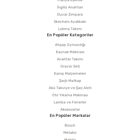
İngiliz Anahtarı
Duvar Zımpara
ri
inası
Skechers Ayakkabı
Lokma Takımı
sı Tabanı
En Popüler Kategoriler
Ahşap Oymacılığı
ancası
Kaynak Makinası
Anahtar Takımı
sı
Gravür Seti
Kamp Malzemeleri
Şarjlı Matkap
Akü Takviye ve Şarj Aleti
lı-Zemin Yıkama
Oto Yıkama Makinası
Lamba ve Fenerler
Aksesuarlar
En Popüler Markalar
Bosch
i
Metabo
Makita