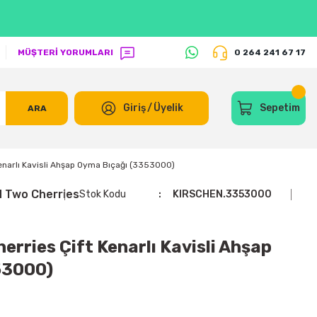
MÜŞTERİ YORUMLARI
0 264 241 67 17
Giriş
/
Üyelik
Sepetim
ARA
enarlı Kavisli Ahşap Oyma Bıçağı (3353000)
 Two Cherries
Stok Kodu
KIRSCHEN.3353000
rries Çift Kenarlı Kavisli Ahşap
53000)