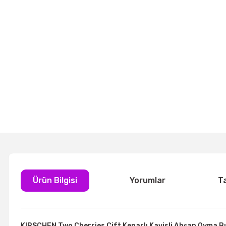
Ürün Bilgisi
Yorumlar
T
KIRSCHEN Two Cherries Çift Kenarlı Kavisli Ahşap Oyma B