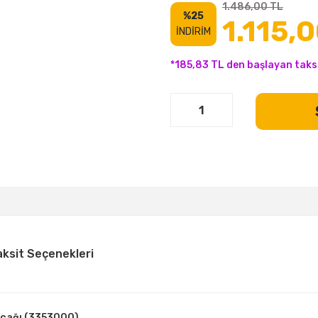
1.486,00 TL
%25
1.115,
İNDİRİM
*185,83 TL den başlayan taksi
aksit Seçenekleri
ıçağı (3353000)