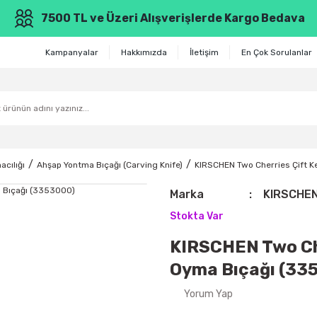
7500 TL ve Üzeri Alışverişlerde Kargo Bedava
Kampanyalar
Hakkımızda
İletişim
En Çok Sorulanlar
cılığı
Ahşap Yontma Bıçağı (Carving Knife)
KIRSCHEN Two Cherries Çift K
Marka
KIRSCHEN
Stokta Var
KIRSCHEN Two Che
Oyma Bıçağı (33
Yorum Yap