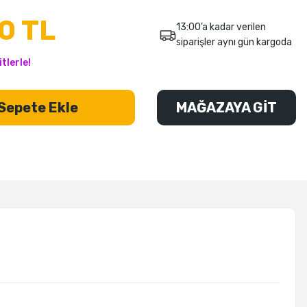
00 TL
13:00’a kadar verilen
siparişler aynı gün kargoda
tlerle!
Sepete Ekle
MAĞAZAYA GİT