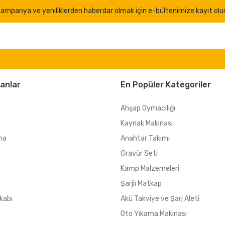
ampanya ve yeniliklerden haberdar olmak için e-bültenimize kayıt olu
anlar
En Popüler Kategoriler
Ahşap Oymacılığı
Kaynak Makinası
ma
Anahtar Takımı
Gravür Seti
Kamp Malzemeleri
Şarjlı Matkap
kabı
Akü Takviye ve Şarj Aleti
Oto Yıkama Makinası