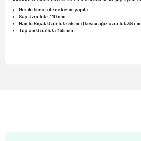
Her iki kenarı ile de kesim yapılır.
Sap Uzunluk : 110 mm
Namlu Bıçak Uzunluk : 55 mm (kesici ağız uzunluk 38 m
Toplam Uzunluk : 155 mm