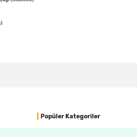
m)
Bu ürüne ilk yorumu siz yapın!
Yorum Yaz
Popüler Kategoriler