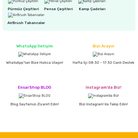
Pürmüz Çeşitleri
Pense Çeşitleri
Kamp Çadırları
ri
inası
AirBrush Tabancalar
sı Tabanı
WhatsApp İletişim
Bizi Arayın
ancası
WhatsApp'tan Bize Hızlıca Ulaşın!
Hafta İçi 08:30 - 17:30 Canlı Destek
sı
EnsarShop BLOG
Instagram’da Biz!
lı-Zemin Yıkama
Blog Sayfamızı Ziyaret Edin!
Bizi Instagram'da Takip Edin!
i