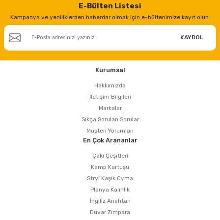
estere
E-Bülten Listesi
Kampanya ve yeniliklerden haberdar olmak için e-bültenimize kayıt olun.
a
KAYDOL
nası
Kurumsal
ı
Hakkımızda
İletişim Bilgileri
Markalar
Sıkça Sorulan Sorular
Çakma Makinası
Müşteri Yorumları
En Çok Arananlar
sı
Çakı Çeşitleri
Kamp Kartuşu
Stryi Kaşık Oyma
Planya Kalınlık
İngiliz Anahtarı
Duvar Zımpara