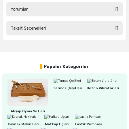
ları
rbün
Marangoz Tezgahları
Yorumlar
ra
e
Rende Çeşitleri
Taksit Seçenekleri
Bu ürüne ilk yorumu siz yapın!
e Mat
p Ucu
a
Taşlama İçin Ahşap Oyma Aparatları
r
ap Ucu
Torna Bıçakları
Yorum Yaz
ski - Kargaburun
arları
Popüler Kategoriler
i
lmas Panç
Termos Çeşitleri
Beton Vibratörleri
estere Ucu
ı
Ahşap Oyma Setleri
kinası
Kaynak Makinaları
Matkap Uçları
Lastik Pompası