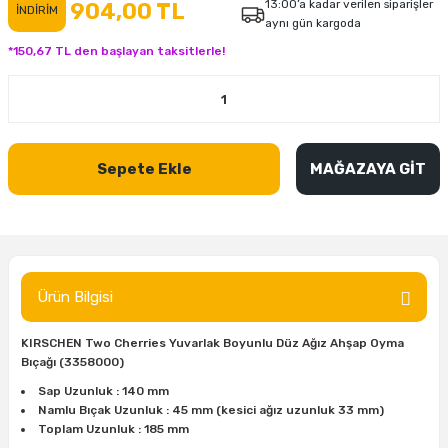
13:00’a kadar verilen siparişler
904,00 TL
İNDİRİM
aynı gün kargoda
inası
şitleri
Makinası
ünleri
Maşalı Boru Anahtarı
Ahşap Yontma Bıçağı (Carving Knife)
Outdoor T-Shirt
*150,67 TL den başlayan taksitlerle!
kinası
 & Mastik
ı
inası
Yıldız Anahtar
Balon Zımpara
tleri
a Taşı
akinası
Bileme Ekipmanları
Sepete Ekle
MAĞAZAYA GİT
tleri
İçin Keski Murçlar
 Tabancası
Diğer Marangoz Ürünleri
sı
si
ap Ucu
Japon Testereleri
ırını
rları
ı
Kaşık ve Kuksa Oyma Aletleri
Ürün Bilgisi
 Kesici
a
kinası
uarları
Kutu Oymacılığı (Chip Carving)
KIRSCHEN Two Cherries Yuvarlak Boyunlu Düz Ağız Ahşap Oyma
Bıçağı (3358000)
i
re
Marangoz Çekici ve Ahşap Tokmak
Sap Uzunluk : 140 mm
Namlu Bıçak Uzunluk : 45 mm (kesici ağız uzunluk 33 mm)
leri
inası Bıçakları
inası
Marangoz Ölçü Aletleri
Toplam Uzunluk : 185 mm