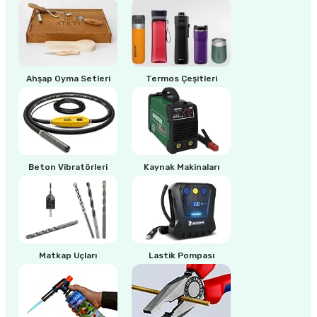
ri
inası
sı Tabanı
Ahşap Oyma Setleri
Termos Çeşitleri
ancası
sı
Beton Vibratörleri
Kaynak Makinaları
lı-Zemin Yıkama
Matkap Uçları
Lastik Pompası
i