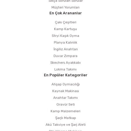
Sıkça Sorulan Sorular
Müşteri Yorumları
En Çok Arananlar
Çakı Çeşitleri
Kamp Kartuşu
Stryi Kaşık Oyma
Planya Kalınlık
İngiliz Anahtarı
Duvar Zımpara
Skechers Ayakkabı
Lokma Takımı
En Popüler Kategoriler
Ahşap Oymacılığı
Kaynak Makinası
Anahtar Takımı
Gravür Seti
Kamp Malzemeleri
Şarjlı Matkap
Akü Takviye ve Şarj Aleti