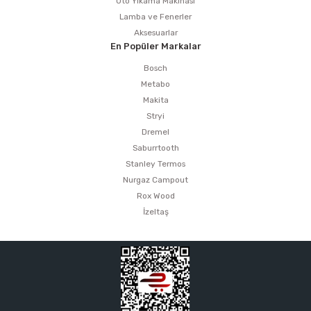
Oto Yıkama Makinası
Lamba ve Fenerler
Aksesuarlar
En Popüler Markalar
Bosch
Metabo
Makita
Stryi
Dremel
Saburrtooth
Stanley Termos
Nurgaz Campout
Rox Wood
İzeltaş