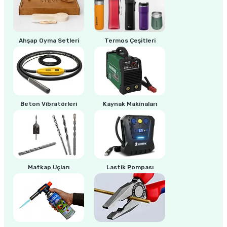
ri
inası
Ahşap Oyma Setleri
Termos Çeşitleri
sı Tabanı
ancası
sı
Beton Vibratörleri
Kaynak Makinaları
lı-Zemin Yıkama
Matkap Uçları
Lastik Pompası
i