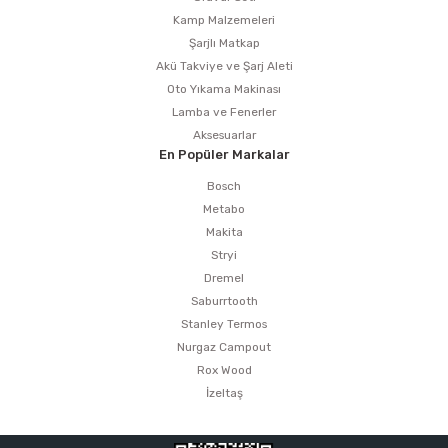
Kamp Malzemeleri
Şarjlı Matkap
Akü Takviye ve Şarj Aleti
Oto Yıkama Makinası
Lamba ve Fenerler
Aksesuarlar
En Popüler Markalar
Bosch
Metabo
Makita
Stryi
Dremel
Saburrtooth
Stanley Termos
Nurgaz Campout
Rox Wood
İzeltaş