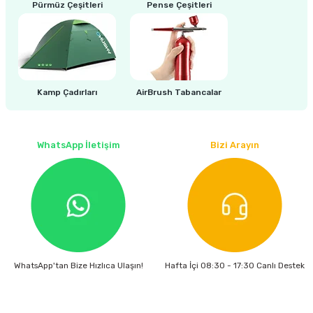
estere
Pürmüz Çeşitleri
Pense Çeşitleri
a
nası
Kamp Çadırları
AirBrush Tabancalar
ı
WhatsApp İletişim
Bizi Arayın
Çakma Makinası
sı
WhatsApp'tan Bize Hızlıca Ulaşın!
Hafta İçi 08:30 - 17:30 Canlı Destek