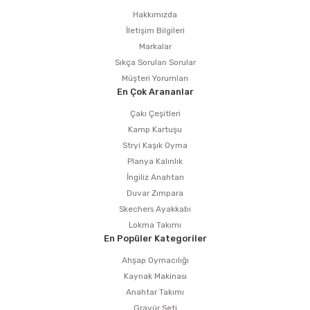
Hakkımızda
İletişim Bilgileri
Markalar
Sıkça Sorulan Sorular
Müşteri Yorumları
En Çok Arananlar
Çakı Çeşitleri
Kamp Kartuşu
Stryi Kaşık Oyma
Planya Kalınlık
İngiliz Anahtarı
Duvar Zımpara
Skechers Ayakkabı
Lokma Takımı
En Popüler Kategoriler
Ahşap Oymacılığı
Kaynak Makinası
Anahtar Takımı
Gravür Seti