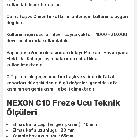
kullanılabilecek bir uçtur.
ları
rbün
Marangoz Tezgahları
Cam , Taş ve Çimento katkılı ürünler için kullanıma uygun
ra
e
Rende Çeşitleri
değildir.
Kullanımı için özel bir devir sayısı yoktur , 1000 - 30.000
e Mat
p Ucu
a
Taşlama İçin Ahşap Oyma Aparatları
devir aralarında kullanılabilir.
r
ap Ucu
Torna Bıçakları
Sap ölçüsü 6 mm olmasından dolayı Matkap , Havalı yada
Elektrikli Kalıpçı taşlamalarında rahatlıkla
kullanılmaktadır
ski - Kargaburun
arları
C Tipi olarak geçen ucu top başlı ve silindirik fakat
i
lmas Panç
kenarları düz şekildedir, ölçü değerleri genelde kafa
kısmının en geniş kısmı ile belli olmaktadır
estere Ucu
NEXON C10 Freze Ucu Teknik
ı
Ölçüleri
Elmas kafa çapı (en geniş kısım) : 10 mm
kinası
Elmas kafa uzunluğu : 20 mm
Komple boy uzunluğu : 65mm