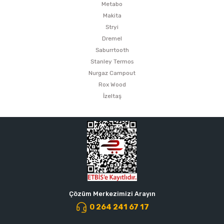
Metabo
Makita
Stryi
Dremel
Saburrtooth
Stanley Termos
Nurgaz Campout
Rox Wood
İzeltaş
Çözüm Merkezimizi Arayın
0 264 241 67 17