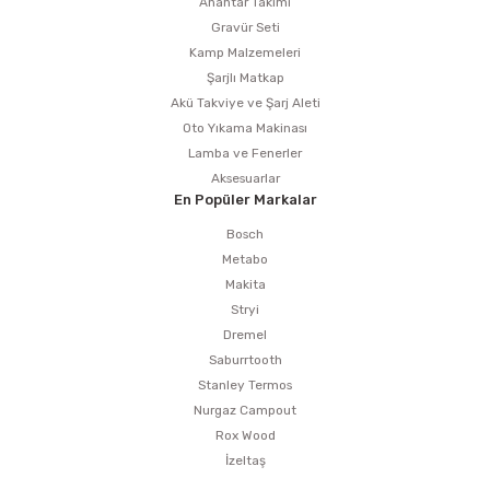
Anahtar Takımı
Gravür Seti
Kamp Malzemeleri
Şarjlı Matkap
Akü Takviye ve Şarj Aleti
Oto Yıkama Makinası
Lamba ve Fenerler
Aksesuarlar
En Popüler Markalar
Bosch
Metabo
Makita
Stryi
Dremel
Saburrtooth
Stanley Termos
Nurgaz Campout
Rox Wood
İzeltaş