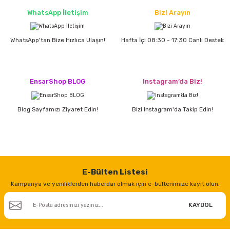
WhatsApp İletişim
Bizi Arayın
ri
inası
WhatsApp'tan Bize Hızlıca Ulaşın!
Hafta İçi 08:30 - 17:30 Canlı Destek
sı Tabanı
ancası
EnsarShop BLOG
Instagram’da Biz!
sı
Blog Sayfamızı Ziyaret Edin!
Bizi Instagram'da Takip Edin!
lı-Zemin Yıkama
E-Bülten Listesi
Kampanya ve yeniliklerden haberdar olmak için e-bültenimize kayıt olun.
KAYDOL
i