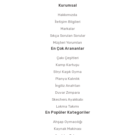
estere
Kurumsal
Hakkımızda
a
İletişim Bilgileri
Markalar
nası
Sıkça Sorulan Sorular
Müşteri Yorumları
ı
En Çok Arananlar
Çakı Çeşitleri
Kamp Kartuşu
Stryi Kaşık Oyma
Çakma Makinası
Planya Kalınlık
İngiliz Anahtarı
sı
Duvar Zımpara
Skechers Ayakkabı
Lokma Takımı
En Popüler Kategoriler
Ahşap Oymacılığı
Kaynak Makinası