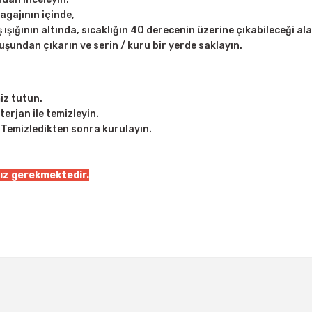
agajının içinde,
ışığının altında, sıcaklığın 40 derecenin üzerine çıkabileceği a
undan çıkarın ve serin / kuru bir yerde saklayın.
iz tutun.
erjan ile temizleyin.
 Temizledikten sonra kurulayın.
nız gerekmektedir.
Bu ürüne ilk yorumu siz yapın!
Yorum Yaz