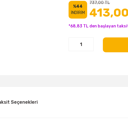
737,00 TL
%44
413,00
İNDİRİM
*68,83 TL den başlayan taksit
aksit Seçenekleri