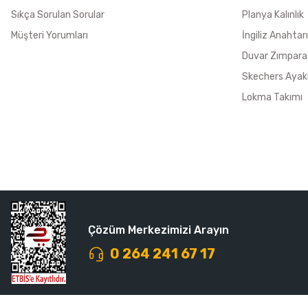
Sıkça Sorulan Sorular
Planya Kalınlık
Müşteri Yorumları
İngiliz Anahtarı
Duvar Zımpara
Skechers Ayak
Lokma Takımı
Çözüm Merkezimizi Arayın
0 264 241 67 17