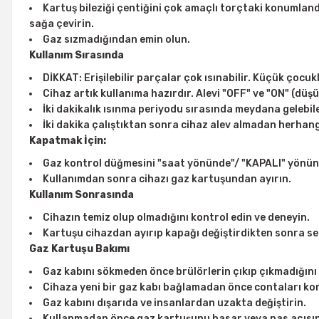
Kartuş bileziği çentiğini çok amaçlı torçtaki konumland
sağa çevirin.
Gaz sızmadığından emin olun.
Kullanım Sırasında
DİKKAT: Erişilebilir parçalar çok ısınabilir. Küçük çocu
Cihaz artık kullanıma hazırdır. Alevi "OFF" ve "ON" (düş
İki dakikalık ısınma periyodu sırasında meydana gelebi
İki dakika çalıştıktan sonra cihaz alev almadan herhangi
Kapatmak İçin:
Gaz kontrol düğmesini "saat yönünde"/ "KAPALI" yönün
Kullanımdan sonra cihazı gaz kartuşundan ayırın.
Kullanım Sonrasında
Cihazın temiz olup olmadığını kontrol edin ve deneyin.
Kartuşu cihazdan ayırıp kapağı değiştirdikten sonra seri
Gaz Kartuşu Bakımı
Gaz kabını sökmeden önce brülörlerin çıkıp çıkmadığını 
Cihaza yeni bir gaz kabı bağlamadan önce contaları kon
Gaz kabını dışarıda ve insanlardan uzakta değiştirin.
Kullanmadan önce gaz kartuşunu hasar veya pas açısın