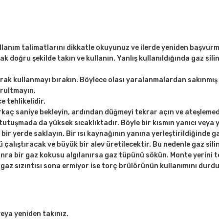
nım talimatlarını dikkatle okuyunuz ve ilerde yeniden başvurmak
 doğru şekilde takın ve kullanın. Yanlış kullanıldığında gaz sil
ak kullanmayı bırakın. Böylece olası yaralanmalardan sakınmış
rultmayın.
 tehlikelidir.
kaç saniye bekleyin, ardından düğmeyi tekrar açın ve ateşleme
 tutuşmada da yüksek sıcaklıktadır. Böyle bir kısmın yanıcı veya 
ir yerde saklayın. Bir ısı kaynağının yanına yerleştirildiğinde g
ü çalıştıracak ve büyük bir alev üretilecektir. Bu nedenle gaz sil
n sonra bir gaz kokusu algılanırsa gaz tüpünü sökün. Monte yerini
 gaz sızıntısı sona ermiyor ise torç brülörünün kullanımını durd
veya yeniden takınız.