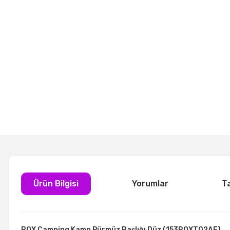
Ürün Bilgisi
Yorumlar
T
ROX Camping Kamp Pürmüz Başlığı Düz (153ROXT02AF)