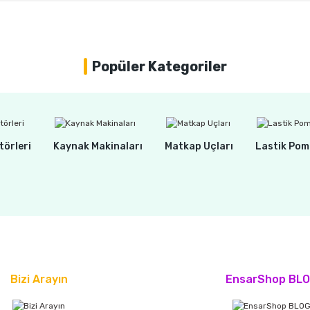
Popüler Kategoriler
törleri
Kaynak Makinaları
Matkap Uçları
Lastik Pom
Bizi Arayın
EnsarShop BL