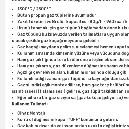
1300°C / 2500°F
Bütan propan gaz tüplerine uyumludur
Yakıt tüketimi ve Brülör kapasitesi: 80g/h - 960kcal/h
Ürünü tanımak için gaz tüpünü bağlamadan önce bu kulla
Gaz tüpünü bu kılavuzda verilen talimatlara uygun olarak
olacak şekilde gaz kaçağı meydana gelebilir.
Gaz kaçağı meydana gelirse, alevlenmeyi hemen kapatar
Kullanım sırasında kimsenin yüzüne veya vücuduna doğ
Ham gaz çıktığında torç brülörünü ateşlemek son derece
Ham gaz çıkarsa, gaz düzenleme düğmesine basın ve bir
Ağızlığı çevreleyen alan, kullanım sırasında olduğu gibi
Kullanılmadığı zaman, gaz tüpünü ısı kaynağından uzak b
Gaz silindiri eğik monte edilirse, ham gaz torç brülörün
sızıntısı sesi (tıslama sesi) gelirse, gaz tüpü takıldıkta
Eğer cihaza bir gaz sızıyorsa (gaz kokusu geliyorsa) ve
Kullanım Talimatı
Cihaz Montajı
Kontrol düğmesini kapalı "OFF" konumuna getirin.
Gaz kabını dışarıda ve insanlardan uzakta değiştiriniz 