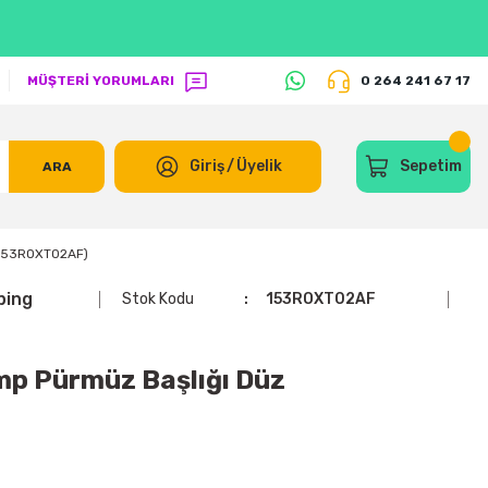
MÜŞTERİ YORUMLARI
0 264 241 67 17
Giriş
/
Üyelik
Sepetim
ARA
(153ROXT02AF)
ping
Stok Kodu
153ROXT02AF
p Pürmüz Başlığı Düz