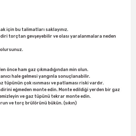
 için bu talimatları saklayınız.
indiri torçtan gevşeyebilir ve olası yaralanmalara neden
 olursunuz.
den önce ham gaz çıkmadığından min olun.
yanıcı hale gelmesi yangınla sonuçlanabilir.
az tüpünün çok ısınması ve patlaması riski vardır.
indirini eğmeden monte edin. Monte edildiği yerden bir gaz
 temizleyin ve gaz tüpünü tekrar monte edin.
urun ve torç brülörünü bükün. (sıkın)