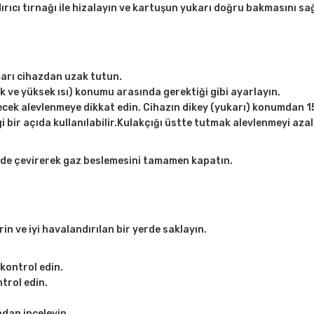
ırıcı tırnağı ile hizalayın ve kartuşun yukarı doğru bakmasını sa
kları cihazdan uzak tutun.
ük ve yüksek ısı) konumu arasında gerektiği gibi ayarlayın.
lecek alevlenmeye dikkat edin. Cihazın dikey (yukarı) konumdan
 bir açıda kullanılabilir.Kulakçığı üstte tutmak alevlenmeyi azalt
de çevirerek gaz beslemesini tamamen kapatın.
n ve iyi havalandırılan bir yerde saklayın.
kontrol edin.
trol edin.
dan inceleyin.