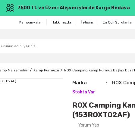
7500 TL ve Üzeri Alışverişlerde Kargo Bedava
Kampanyalar
Hakkımızda
İletişim
En Çok Sorulanlar
amp Malzemeleri
Kamp Pürmüzü
ROX Camping Kamp Pürmüz Başlığı Düz 
Marka
ROX Cam
Stokta Var
ROX Camping Kam
(153ROXT02AF)
Yorum Yap