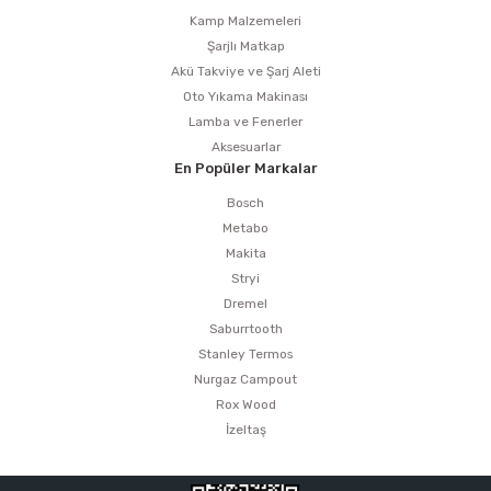
Kamp Malzemeleri
Şarjlı Matkap
Akü Takviye ve Şarj Aleti
Oto Yıkama Makinası
Lamba ve Fenerler
Aksesuarlar
En Popüler Markalar
Bosch
Metabo
Makita
Stryi
Dremel
Saburrtooth
Stanley Termos
Nurgaz Campout
Rox Wood
İzeltaş