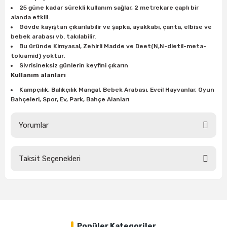
25 güne kadar sürekli kullanım sağlar, 2 metrekare çaplı bir
ları
rbün
Marangoz Tezgahları
alanda etkili.
Gövde kayıştan çıkarılabilir ve şapka, ayakkabı, çanta, elbise ve
ra
e
Rende Çeşitleri
bebek arabası vb. takılabilir.
Bu üründe Kimyasal, Zehirli Madde ve Deet(N,N-dietil-meta-
toluamid) yoktur.
e Mat
p Ucu
a
Taşlama İçin Ahşap Oyma Aparatları
Sivrisineksiz günlerin keyfini çıkarın
Kullanım alanları
r
ap Ucu
Torna Bıçakları
Kampçılık, Balıkçılık Mangal, Bebek Arabası, Evcil Hayvanlar, Oyun
Bahçeleri, Spor, Ev, Park, Bahçe Alanları
ski - Kargaburun
arları
Yorumlar
i
lmas Panç
estere Ucu
Taksit Seçenekleri
Bu ürüne ilk yorumu siz yapın!
ı
Yorum Yaz
kinası
Popüler Kategoriler