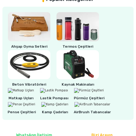
ri
inası
sı Tabanı
Ahşap Oyma Setleri
Termos Çeşitleri
ancası
sı
Beton Vibratörleri
Kaynak Makinaları
lı-Zemin Yıkama
Matkap Uçları
Lastik Pompası
Pürmüz Çeşitleri
Pense Çeşitleri
Kamp Çadırları
AirBrush Tabancalar
i
WhatsApp İletişim
Bizi Arayın