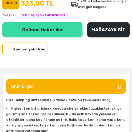
13:00’a kadar verilen siparişler
323,00 TL
İNDİRİM
aynı gün kargoda
inası
şitleri
Makinası
ünleri
Maşalı Boru Anahtarı
Ahşap Yontma Bıçağı (Carving Knife)
Outdoor T-Shirt
*53,83 TL den başlayan taksitlerle!
kinası
 & Mastik
ı
inası
Yıldız Anahtar
Balon Zımpara
Gelince Haber Ver
MAĞAZAYA GİT
tleri
a Taşı
akinası
Bileme Ekipmanları
Kampanyalı Ürün
tleri
İçin Keski Murçlar
 Tabancası
Diğer Marangoz Ürünleri
sı
si
ap Ucu
Japon Testereleri
ırını
rları
ı
Kaşık ve Kuksa Oyma Aletleri
Ürün Bilgisi
 Kesici
a
kinası
uarları
Kutu Oymacılığı (Chip Carving)
ROX Camping Ultrasonik Sivrisinek Kovucu (153CAMP0123)
i
re
Marangoz Çekici ve Ahşap Tokmak
Kişisel Sonik Sivrisinek Kovucu sivrisinekleri uzaklaştırmak için
gelişmiş ses teknolojisini kullanır, bu da açık havada yaşamı ve
etkinlikleri daha keyifli hale getirir. Balık tutarken, kamp yaparken,
leri
inası Bıçakları
inası
Marangoz Ölçü Aletleri
yürüyüş yaparken, koşarken veya başka yerlerde dinlenirken sizi
korumaya yardımcı olur.