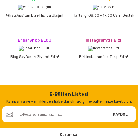
estere
WhatsApp'tan Bize Hızlıca Ulaşın!
Hafta İçi 08:30 - 17:30 Canlı Destek
a
nası
EnsarShop BLOG
Instagram’da Biz!
ı
Blog Sayfamızı Ziyaret Edin!
Bizi Instagram'da Takip Edin!
Çakma Makinası
sı
E-Bülten Listesi
Kampanya ve yeniliklerden haberdar olmak için e-bültenimize kayıt olun.
KAYDOL
Kurumsal