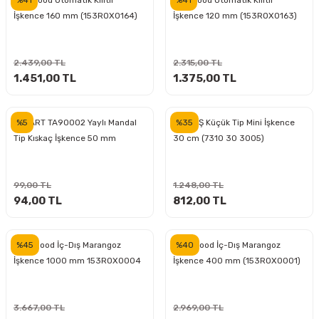
Rox Wood Otomatik Kilitli
Rox Wood Otomatik Kilitli
İşkence 160 mm (153ROX0164)
İşkence 120 mm (153ROX0163)
ri
inası
2.439,00 TL
2.315,00 TL
sı Tabanı
1.451,00 TL
1.375,00 TL
ancası
%5
%35
TOPART TA90002 Yaylı Mandal
İZELTAŞ Küçük Tip Mini İşkence
Tip Kıskaç İşkence 50 mm
30 cm (7310 30 3005)
sı
99,00 TL
1.248,00 TL
94,00 TL
812,00 TL
lı-Zemin Yıkama
%45
%40
ROX Wood İç-Dış Marangoz
ROX Wood İç-Dış Marangoz
İşkence 1000 mm 153ROX0004
İşkence 400 mm (153ROX0001)
i
3.667,00 TL
2.969,00 TL