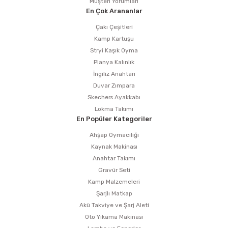
Müşteri Yorumları
En Çok Arananlar
Çakı Çeşitleri
Kamp Kartuşu
Stryi Kaşık Oyma
Planya Kalınlık
İngiliz Anahtarı
Duvar Zımpara
Skechers Ayakkabı
Lokma Takımı
En Popüler Kategoriler
Ahşap Oymacılığı
Kaynak Makinası
Anahtar Takımı
Gravür Seti
Kamp Malzemeleri
Şarjlı Matkap
Akü Takviye ve Şarj Aleti
Oto Yıkama Makinası